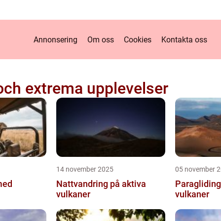
Annonsering
Om oss
Cookies
Kontakta oss
och extrema upplevelser
14 november 2025
05 november 
med
Nattvandring på aktiva
Paragliding
vulkaner
vulkaner