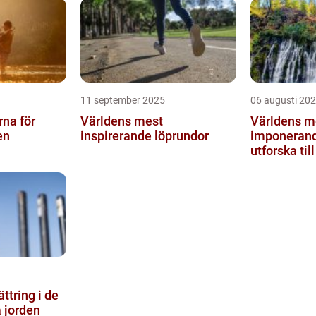
11 september 2025
06 augusti 20
rna för
Världens mest
Världens m
en
inspirerande löprundor
imponerande
utforska till
ttring i de
 jorden