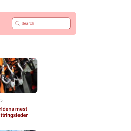
25
rldens mest
ttringsleder