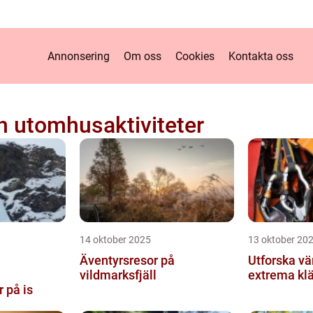
Annonsering
Om oss
Cookies
Kontakta oss
h utomhusaktiviteter
14 oktober 2025
13 oktober 20
Äventyrsresor på
Utforska vä
vildmarksfjäll
extrema klä
r på is