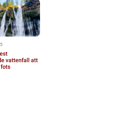
25
est
 vattenfall att
 fots