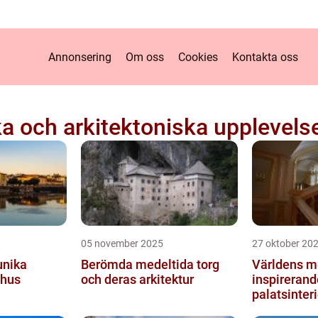
Annonsering
Om oss
Cookies
Kontakta oss
ka och arkitektoniska upplevels
05 november 2025
27 oktober 20
unika
Berömda medeltida torg
Världens m
shus
och deras arkitektur
inspirerand
palatsinteri