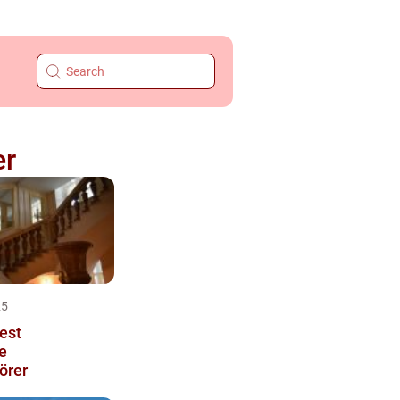
er
25
est
e
örer