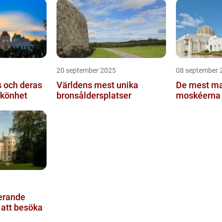
20 september 2025
08 september 
 och deras
Världens mest unika
De mest ma
skönhet
bronsåldersplatser
moskéerna 
erande
 att besöka