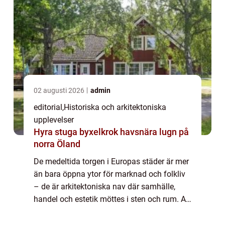
02 augusti 2026
admin
editorial
,
Historiska och arkitektoniska
upplevelser
Hyra stuga byxelkrok havsnära lugn på
norra Öland
De medeltida torgen i Europas städer är mer
än bara öppna ytor för marknad och folkliv
– de är arkitektoniska nav där samhälle,
handel och estetik möttes i sten och rum. Att
vandra in på ett s&...