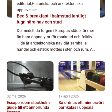
editorial
,
Historiska och arkitektoniska
upplevelser
Bed & breakfast i halmstad lantligt
lugn nära hav och stad
De medeltida torgen i Europas städer är mer
än bara öppna ytor för marknad och folkliv
– de är arkitektoniska nav där samhälle,
handel och estetik möttes i sten och rum. Att
vandra in på ett s&...
02 maj 2026
17 april 2026
Escape room stockholm
Så ordnas ett minnesvärt
guide till ett annorlunda
barnkalas i uppsala