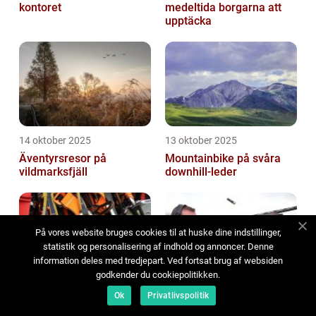
kontoret
medeltida borgarna att
upptäcka
14 oktober 2025
13 oktober 2025
Äventyrsresor på
Mountainbike på svåra
vildmarksfjäll
downhill-leder
På vores website bruges cookies til at huske dine indstillinger,
statistik og personalisering af indhold og annoncer. Denne
information deles med tredjepart. Ved fortsat brug af websiden
godkender du cookiepolitikken.
13 oktober 2025
04 oktober 2025
Ok
Privatlivspolitik
Utforska världens mest
Jägarexamen - lär dig om