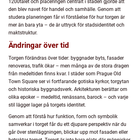
1200talet och placeringen centralt i staden gjorde att
den blev navet för handel och samhälle. Genom att
studera planeringen får vi förståelse för hur torgen är
mer än bara yta – de är uttryck för stadsidentitet och
maktstruktur.
Ändringar över tid
Torgen förändras över tider: byggnader byts, fasader
renoveras, trafik ökar – men många av de stora dragen
från medeltiden finns kvar. I städer som Prague Old
Town Square ser vi fortfarande gotiska kyrkor, torgytan
och historiska byggnadsverk. Arkitekturen berättar om
olika epoker – medeltid, renässans, barock – och varje
stil lägger lager på torgets identitet.
Genom att förstå hur funktion, form och symbolik
samverkar i torget får du ett djupare perspektiv när du
går över stenläggningen, blickar upp mot fasaden eller
betraktar tornet. Torget är inte bara plats där människor