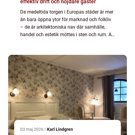
effektiv drift och nöjdare gäster
De medeltida torgen i Europas städer är mer
än bara öppna ytor för marknad och folkliv
– de är arkitektoniska nav där samhälle,
handel och estetik möttes i sten och rum. Att
vandra in på ett s&...
03 maj 2026
Karl Lindgren