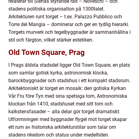
relaterar till Sienas styrande råd – Noveschi – och
stadens politiska organisation på 1300talet.
Arkitekturen runt torget – t.ex. Palazzo Pubblico och
Torre del Mangia – dominerar och ger en tydlig hierarki.
Torgets murverk och tegelbyggnader är sammanhållna i
stil och färgton, vilket stärker estetiken.
Old Town Square, Prag
I Prags äldsta stadsdel ligger Old Town Square, en plats
som samlar gotisk kyrka, astronomisk klocka,
barockbyggnader och stadshus i ett kompakt stadsrum.
Arkitektoniskt är torget en mosaik: den gotiska Kyrkan
Vår Fru före Tyn med sina spetsiga torn, Astronomiska
klockan från 1410, stadshuset med sitt torn och
kalkstensfasader – alla delar gör torget dramatiskt.
Utformningen med byggnader flygel mot torget skapar
ett rum av historiska arkitekturstilar som talar om
stadens rikedom och status under medeltiden.