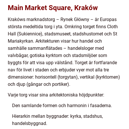
Main Market Square, Kraków
Krakóws marknadstorg – Rynek Główny – är Europas
största medeltida torg i yta. Omkring torget finns Cloth
Hall (Sukiennice), stadsmuseet, stadshustornet och St
Mariakyrkan. Arkitekturen visar hur handel och
samhälle sammanflätades – handelsloger med
valvbågar, gotiska kyrktorn och stadsmiljöer som
byggts för att visa upp välstånd. Torget är fortfarande
nav för livet i staden och erbjuder vyer mot alla tre
dimensioner: horisontell (torgytan), vertikal (kyrktornen)
och djup (gångar och portiker).
Varje torg visar sina arkitektoniska höjdpunkter:
Den samlande formen och harmonin i fasaderna.
Hierarkin mellan byggnader: kyrka, stadshus,
handelsbyggnad.