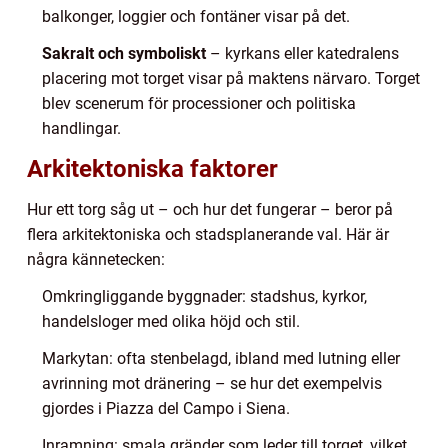
balkonger, loggier och fontäner visar på det.
Sakralt och symboliskt
– kyrkans eller katedralens
placering mot torget visar på maktens närvaro. Torget
blev scenerum för processioner och politiska
handlingar.
Arkitektoniska faktorer
Hur ett torg såg ut – och hur det fungerar – beror på
flera arkitektoniska och stadsplanerande val. Här är
några kännetecken:
Omkringliggande byggnader: stadshus, kyrkor,
handelsloger med olika höjd och stil.
Markytan: ofta stenbelagd, ibland med lutning eller
avrinning mot dränering – se hur det exempelvis
gjordes i Piazza del Campo i Siena.
Inramning: smala gränder som leder till torget, vilket