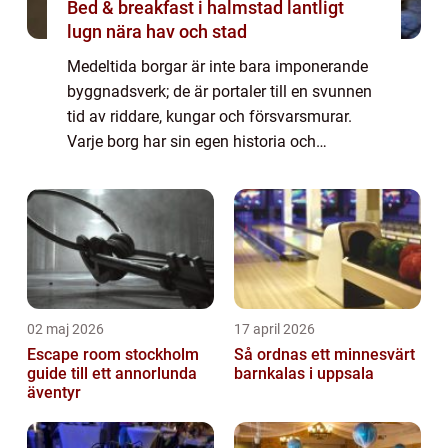
Bed & breakfast i halmstad lantligt
lugn nära hav och stad
Medeltida borgar är inte bara imponerande
byggnadsverk; de är portaler till en svunnen
tid av riddare, kungar och försvarsmurar.
Varje borg har sin egen historia och
arkitektur som berättar om politiska
konflikter, sociala struktu...
02 maj 2026
17 april 2026
Escape room stockholm
Så ordnas ett minnesvärt
guide till ett annorlunda
barnkalas i uppsala
äventyr