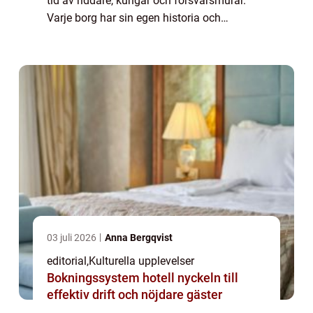
tid av riddare, kungar och försvarsmurar.
Varje borg har sin egen historia och
arkitektur som berättar om politiska
konflikter, sociala struktu...
03 juli 2026
Anna Bergqvist
editorial
,
Kulturella upplevelser
Bokningssystem hotell nyckeln till
effektiv drift och nöjdare gäster