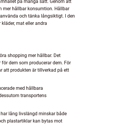
 samhället på många sätt. Genom att
en mer hållbar konsumtion. Hållbar
ranvända och tänka långsiktigt. I den
 kläder, mat eller andra
göra shopping mer hållbar. Det
ler för dem som producerar dem. För
r att produkten är tillverkad på ett
ducerade med hållbara
 dessutom transportens
h har lång livslängd minskar både
ch plastartiklar kan bytas mot