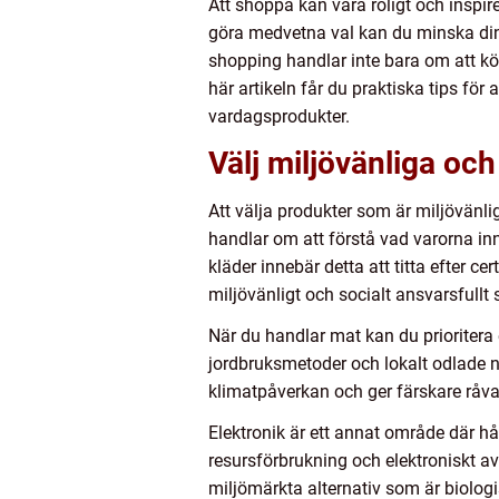
Att shoppa kan vara roligt och inspi
göra medvetna val kan du minska din 
shopping handlar inte bara om att kö
här artikeln får du praktiska tips fö
vardagsprodukter.
Välj miljövänliga oc
Att välja produkter som är miljövänli
handlar om att förstå vad varorna inn
kläder innebär detta att titta efter c
miljövänligt och socialt ansvarsfullt s
När du handlar mat kan du prioriter
jordbruksmetoder och lokalt odlade n
klimatpåverkan och ger färskare råva
Elektronik är ett annat område där hå
resursförbrukning och elektroniskt a
miljömärkta alternativ som är biolo