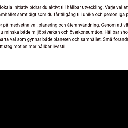
kala initiativ bidrar du aktivt till hållbar utveckling. Varje val a
hället samtidigt som du får tillgång till unika och personliga p
 på medvetna val, planering och återanvändning. Genom att väl
n du minska både miljöpåverkan och överkonsumtion. Hållbar sho
marta val som gynnar både planeten och samhället. Små förändri
tt steg mot en mer hållbar livsstil.