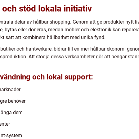
och stöd lokala initiativ
trala delar av hållbar shopping. Genom att ge produkter nytt li
, bytas eller doneras, medan möbler och elektronik kan repareras 
t sätt att kombinera hållbarhet med unika fynd.
butiker och hantverkare, bidrar till en mer hållbar ekonomi genom
roduktion. Att stödja dessa verksamheter gör att pengar stann
nvändning och lokal support:
marknader
ngre behöver
 slänga dem
enter
ant-system