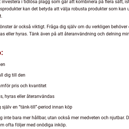
t investera i tidlösa plagg som går att kombinera på flera sätt, i
sprodukter kan det betyda att välja robusta produkter som kan u
t.
önster är också viktigt. Fråga dig själv om du verkligen behöver 
nas eller hyras. Tänk även på att återanvändning och delning m
p:
den
 dig till den
ramför pris och kvantitet
, hyras eller återanvändas
jälv en “tänk-till”-period innan köp
g inte bara mer hållbar, utan också mer medveten och njutbar. 
m ofta följer med onödiga inköp.