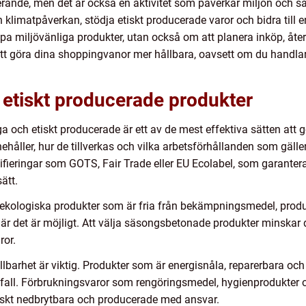
rerande, men det är också en aktivitet som påverkar miljön och
klimatpåverkan, stödja etiskt producerade varor och bidra till 
pa miljövänliga produkter, utan också om att planera inköp, åte
r att göra dina shoppingvanor mer hållbara, oavsett om du handlar
h etiskt producerade produkter
ga och etiskt producerade är ett av de mest effektiva sätten att 
ehåller, hur de tillverkas och vilka arbetsförhållanden som gäl
ertifieringar som GOTS, Fair Trade eller EU Ecolabel, som garantera
ätt.
a ekologiska produkter som är fria från bekämpningsmedel, pro
är det är möjligt. Att välja säsongsbetonade produkter minskar
ror.
llbarhet är viktig. Produkter som är energisnåla, reparerbara oc
vfall. Förbrukningsvaror som rengöringsmedel, hygienprodukter o
giskt nedbrytbara och producerade med ansvar.