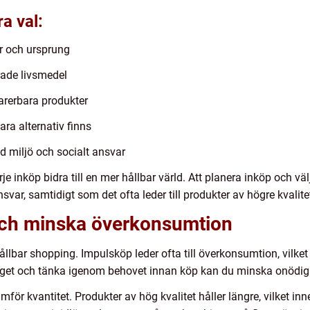
ra val:
r och ursprung
rade livsmedel
parerbara produkter
ra alternativ finns
d miljö och socialt ansvar
 inköp bidra till en mer hållbar värld. Att planera inköp och vä
nsvar, samtidigt som det ofta leder till produkter av högre kvalite
och minska överkonsumtion
 hållbar shopping. Impulsköp leder ofta till överkonsumtion, vilk
udget och tänka igenom behovet innan köp kan du minska onödig
framför kvantitet. Produkter av hög kvalitet håller längre, vilket i