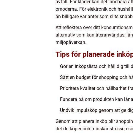
avfall. För kläder kan det innebära at
omoderna. För elektronik och hushåll
än billigare varianter som slits snabb
Att reflektera över ditt konsumtionsm
alternativ som kan återanvändas, lå
miljöpåverkan.
Tips för planerade inkö
Gör en inköpslista och håll dig till 
Sätt en budget för shopping och håll
Prioritera kvalitet och hållbarhet f
Fundera på om produkten kan lånas
Undvik impulsköp genom att ge dig s
Genom att planera inköp blir shoppin
det du köper och minskar stressen so