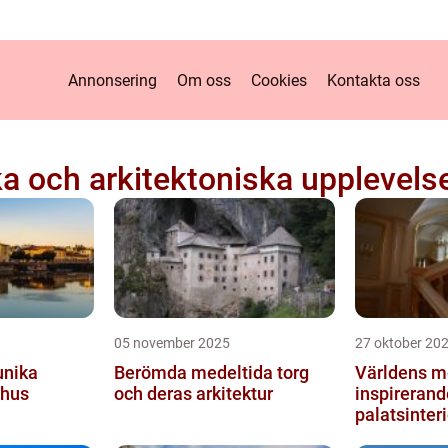
Annonsering
Om oss
Cookies
Kontakta oss
ka och arkitektoniska upplevels
05 november 2025
27 oktober 20
unika
Berömda medeltida torg
Världens m
shus
och deras arkitektur
inspirerand
palatsinteri