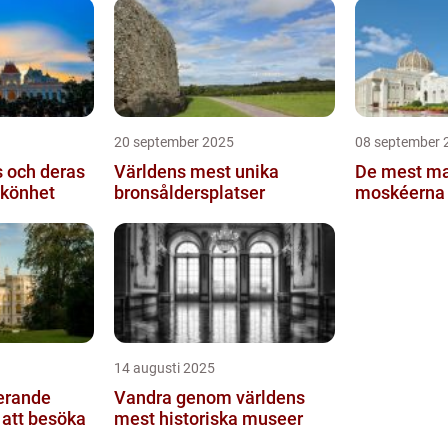
20 september 2025
08 september 
 och deras
Världens mest unika
De mest ma
skönhet
bronsåldersplatser
moskéerna 
14 augusti 2025
erande
Vandra genom världens
 att besöka
mest historiska museer