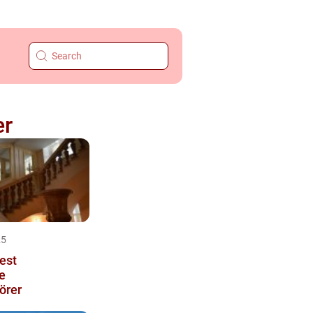
er
25
est
e
örer