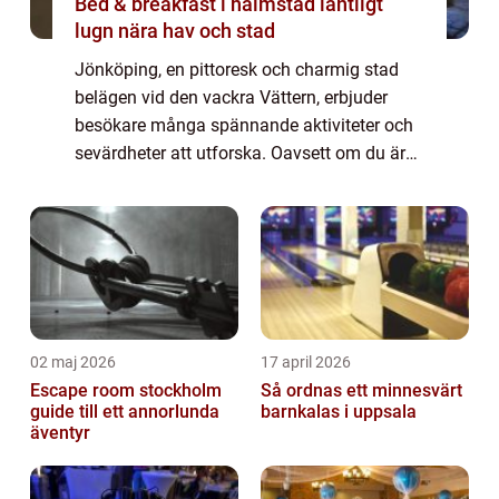
Bed & breakfast i halmstad lantligt
lugn nära hav och stad
Jönköping, en pittoresk och charmig stad
belägen vid den vackra Vättern, erbjuder
besökare många spännande aktiviteter och
sevärdheter att utforska. Oavsett om du är
en äventyrlig själ, en kulturälskare eller bara
letar efter avkoppling i vacker natu...
02 maj 2026
17 april 2026
Escape room stockholm
Så ordnas ett minnesvärt
guide till ett annorlunda
barnkalas i uppsala
äventyr