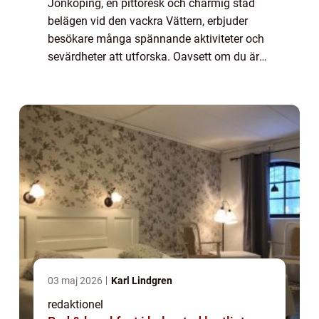
Jönköping, en pittoresk och charmig stad
belägen vid den vackra Vättern, erbjuder
besökare många spännande aktiviteter och
sevärdheter att utforska. Oavsett om du är
en äventyrlig själ, en kulturälskare eller bara
letar efter avkoppling i vacker natu...
03 maj 2026
Karl Lindgren
redaktionel