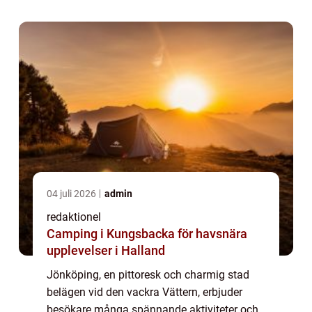
letar efter avkoppling i vacker natu...
04 juli 2026
admin
redaktionel
Camping i Kungsbacka för havsnära
upplevelser i Halland
Jönköping, en pittoresk och charmig stad
belägen vid den vackra Vättern, erbjuder
besökare många spännande aktiviteter och