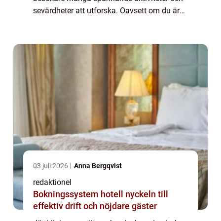
sevärdheter att utforska. Oavsett om du är
en äventyrlig själ, en kulturälskare eller bara
letar efter avkoppling i vacker natu...
03 juli 2026
Anna Bergqvist
redaktionel
Bokningssystem hotell nyckeln till
effektiv drift och nöjdare gäster