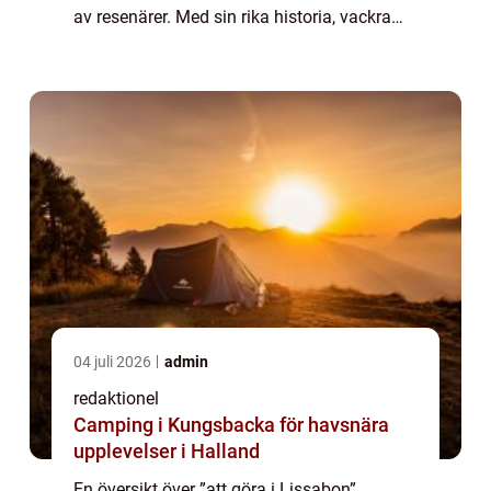
av resenärer. Med sin rika historia, vackra
arkitektur och fantastiska matkultur, finns
det en mängd olika up...
04 juli 2026
admin
redaktionel
Camping i Kungsbacka för havsnära
upplevelser i Halland
En översikt över ”att göra i Lissabon”