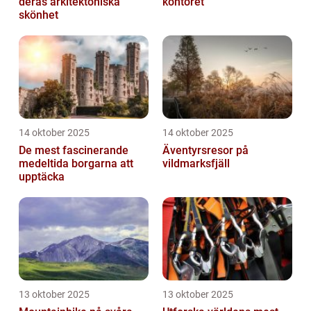
deras arkitektoniska
kontoret
skönhet
14 oktober 2025
14 oktober 2025
De mest fascinerande
Äventyrsresor på
medeltida borgarna att
vildmarksfjäll
upptäcka
13 oktober 2025
13 oktober 2025