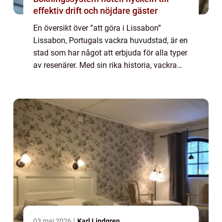
effektiv drift och nöjdare gäster
En översikt över ”att göra i Lissabon”
Lissabon, Portugals vackra huvudstad, är en
stad som har något att erbjuda för alla typer
av resenärer. Med sin rika historia, vackra
arkitektur och fantastiska matkultur, finns
det en mängd olika up...
03 maj 2026
Karl Lindgren