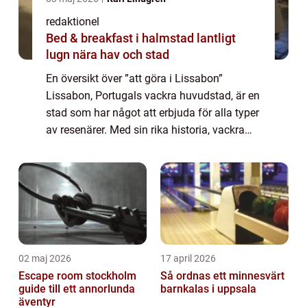
redaktionel
Bed & breakfast i halmstad lantligt
lugn nära hav och stad
En översikt över ”att göra i Lissabon”
Lissabon, Portugals vackra huvudstad, är en
stad som har något att erbjuda för alla typer
av resenärer. Med sin rika historia, vackra
arkitektur och fantastiska matkultur, finns
det en mängd olika up...
02 maj 2026
17 april 2026
Escape room stockholm
Så ordnas ett minnesvärt
guide till ett annorlunda
barnkalas i uppsala
äventyr