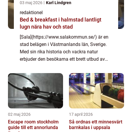
03 maj 2026
Karl Lindgren
redaktionel
Bed & breakfast i halmstad lantligt
lugn nära hav och stad
[Sala](https://www.salakommun.se/) är en
stad belägen i Västmanlands län, Sverige.
Med sin rika historia och vackra natur
erbjuder den besökarna ett brett utbud av
aktiviteter och upplevelser. Oavsett om du är
intresserad av kultur, äventyr, natur el...
02 maj 2026
17 april 2026
Escape room stockholm
Så ordnas ett minnesvärt
guide till ett annorlunda
barnkalas i uppsala