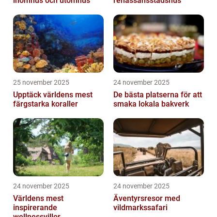
inomhus och utomhus
renässansstadshus
25 november 2025
24 november 2025
Upptäck världens mest
De bästa platserna för att
färgstarka koraller
smaka lokala bakverk
24 november 2025
24 november 2025
Världens mest
Äventyrsresor med
inspirerande
vildmarkssafari
wellnessvillor