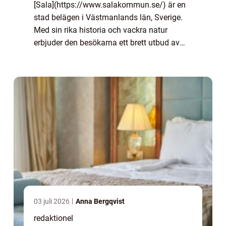
[Sala](https://www.salakommun.se/) är en
stad belägen i Västmanlands län, Sverige.
Med sin rika historia och vackra natur
erbjuder den besökarna ett brett utbud av
aktiviteter och upplevelser. Oavsett om du är
intresserad av kultur, äventyr, natur el...
03 juli 2026
Anna Bergqvist
redaktionel