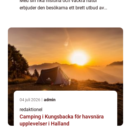
Med sin rika historia och vackra natur
erbjuder den besökarna ett brett utbud av
aktiviteter och upplevelser. Oavsett om du är
intresserad av kultur, äventyr, natur el...
04 juli 2026
admin
redaktionel
Camping i Kungsbacka för havsnära
upplevelser i Halland