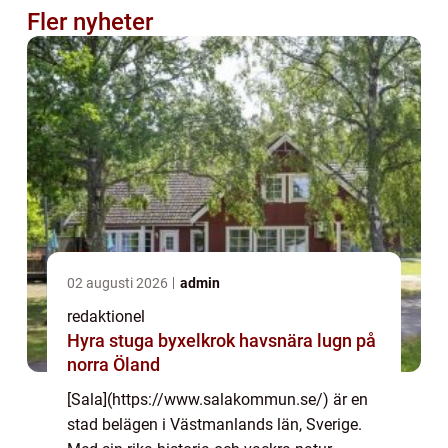
Fler nyheter
02 augusti 2026
admin
redaktionel
Hyra stuga byxelkrok havsnära lugn på
norra Öland
[Sala](https://www.salakommun.se/) är en
stad belägen i Västmanlands län, Sverige.