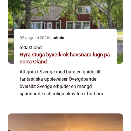
02 augusti 2026
admin
redaktionel
Hyra stuga byxelkrok havsnära lugn på
norra Öland
Att göra i Sverige med barn en guide till
fantastiska upplevelser Övergripande
översikt Sverige erbjuder en mängd
spännande och roliga aktiviteter för barn i
alla åldrar. Oavsett om ni är ute efter äventyr
i naturen, kulturella upplevelser eller lekf...