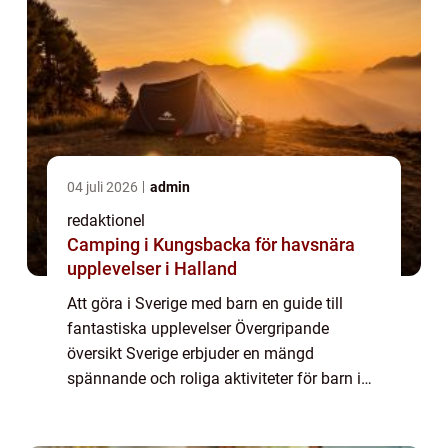
04 juli 2026
admin
redaktionel
Camping i Kungsbacka för havsnära
upplevelser i Halland
Att göra i Sverige med barn en guide till
fantastiska upplevelser Övergripande
översikt Sverige erbjuder en mängd
spännande och roliga aktiviteter för barn i
alla åldrar. Oavsett om ni är ute efter äventyr
i naturen, kulturella upplevelser eller lekf...