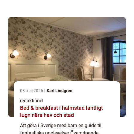
alla åldrar. Oavsett om ni är ute efter äventyr
i naturen, kulturella upplevelser eller lekf...
03 maj 2026
Karl Lindgren
redaktionel
Bed & breakfast i halmstad lantligt
lugn nära hav och stad
Att göra i Sverige med barn en guide till
fantastiska upplevelser Övergripande