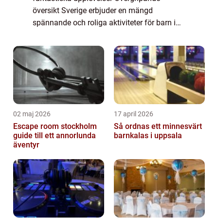
översikt Sverige erbjuder en mängd
spännande och roliga aktiviteter för barn i
alla åldrar. Oavsett om ni är ute efter äventyr
i naturen, kulturella upplevelser eller lekf...
02 maj 2026
17 april 2026
Escape room stockholm
Så ordnas ett minnesvärt
guide till ett annorlunda
barnkalas i uppsala
äventyr