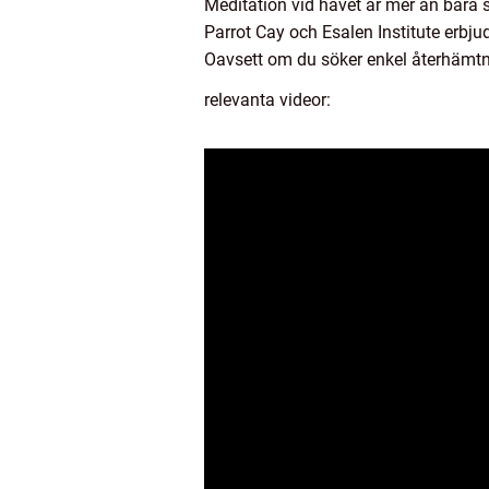
Meditation vid havet är mer än bara st
Parrot Cay och Esalen Institute erbju
Oavsett om du söker enkel återhämtning
relevanta videor: