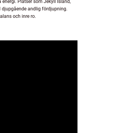
å energi. Platser som Jekyll Island,
ll djupgående andlig fördjupning.
alans och inre ro.