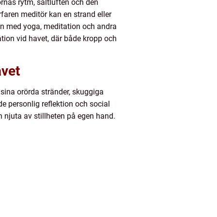
rnas rytm, saltluften och den
erfaren meditör kan en strand eller
aten med yoga, meditation och andra
tation vid havet, där både kropp och
avet
 sina orörda stränder, skuggiga
e personlig reflektion och social
njuta av stillheten på egen hand.