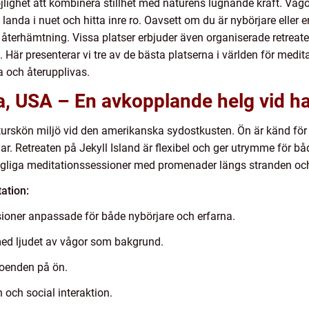
jlighet att kombinera stillhet med naturens lugnande kraft. Vågo
 landa i nuet och hitta inre ro. Oavsett om du är nybörjare eller 
ör återhämtning. Vissa platser erbjuder även organiserade retre
. Här presenterar vi tre av de bästa platserna i världen för medi
ra och återupplivas.
ia, USA – En avkopplande helg vid h
aturskön miljö vid den amerikanska sydostkusten. Ön är känd för
. Retreaten på Jekyll Island är flexibel och ger utrymme för båd
agliga meditationssessioner med promenader längs stranden och 
ation:
ioner anpassade för både nybörjare och erfarna.
ed ljudet av vågor som bakgrund.
boenden på ön.
 och social interaktion.