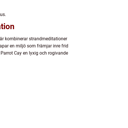
kus.
tion
 här kombinerar strandmeditationer
par en miljö som främjar inre frid
r Parrot Cay en lyxig och rogivande