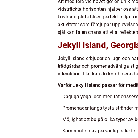
Att meditera vid havet ger en unik mö
vidsträckta horisonten hjälper oss att
kustnära plats bli en perfekt miljö f
aktiviteter som fördjupar upplevelsen
själ kan få en chans att vila, reflekte
Jekyll Island, Georg
Jekyll Island erbjuder en lugn och n
trädgårdar och promenadvänliga stigar
interaktion. Här kan du kombinera d
Varför Jekyll Island passar för medit
Dagliga yoga- och meditationssess
Promenader längs tysta stränder m
Möjlighet att bo på olika typer av 
Kombination av personlig reflektion