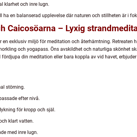
 klarhet och inre lugn.
ill ha en balanserad upplevelse där naturen och stillheten är i fo
ch Caicosöarna – Lyxig strandmedita
er en exklusiv miljö för meditation och återhämtning. Retreaten
norkling och yogapass. Öns avskildhet och naturliga skönhet ska
l fördjupa din meditation eller bara koppla av vid havet, erbjude
al störning.
assade efter nivå.
dykning för kropp och själ.
ch klart vatten.
nde med inre lugn.