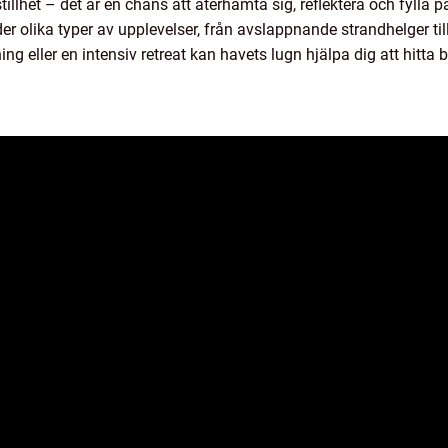
illhet – det är en chans att återhämta sig, reflektera och fylla p
der olika typer av upplevelser, från avslappnande strandhelger ti
 eller en intensiv retreat kan havets lugn hjälpa dig att hitta b