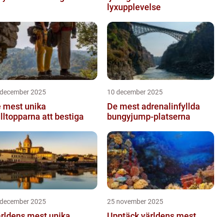
lyxupplevelse
 december 2025
10 december 2025
 mest unika
De mest adrenalinfyllda
älltopparna att bestiga
bungyjump-platserna
 december 2025
25 november 2025
rldens mest unika
Upptäck världens mest