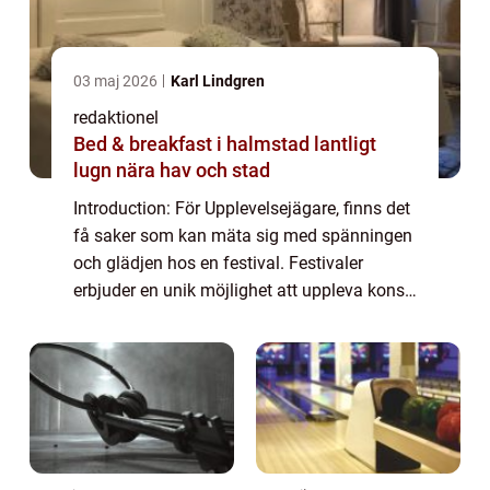
03 maj 2026
Karl Lindgren
redaktionel
Bed & breakfast i halmstad lantligt
lugn nära hav och stad
Introduction: För Upplevelsejägare, finns det
få saker som kan mäta sig med spänningen
och glädjen hos en festival. Festivaler
erbjuder en unik möjlighet att uppleva konst,
musik, mat och kultur på ett sätt som få
andra evenemang kan göra. Denna arti...