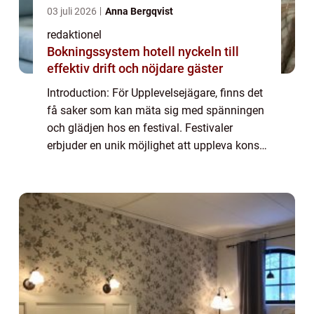
03 juli 2026
Anna Bergqvist
redaktionel
Bokningssystem hotell nyckeln till
effektiv drift och nöjdare gäster
Introduction: För Upplevelsejägare, finns det
få saker som kan mäta sig med spänningen
och glädjen hos en festival. Festivaler
erbjuder en unik möjlighet att uppleva konst,
musik, mat och kultur på ett sätt som få
andra evenemang kan göra. Denna arti...