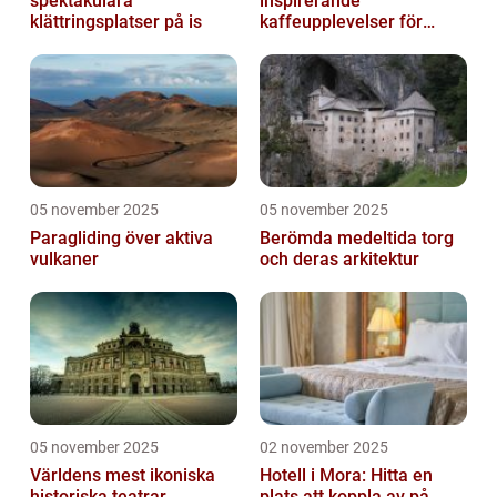
spektakulära
inspirerande
klättringsplatser på is
kaffeupplevelser för
gourmeter
05 november 2025
05 november 2025
Paragliding över aktiva
Berömda medeltida torg
vulkaner
och deras arkitektur
05 november 2025
02 november 2025
Världens mest ikoniska
Hotell i Mora: Hitta en
historiska teatrar
plats att koppla av på