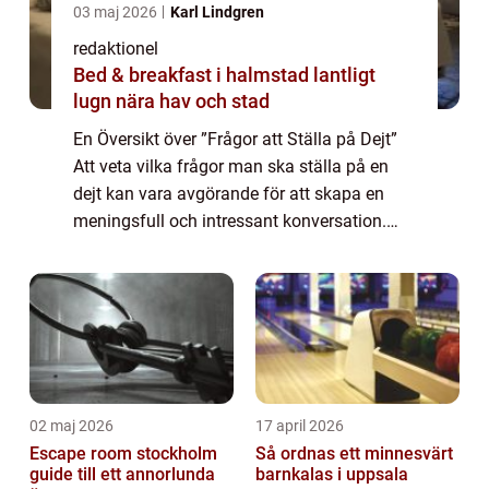
03 maj 2026
Karl Lindgren
redaktionel
Bed & breakfast i halmstad lantligt
lugn nära hav och stad
En Översikt över ”Frågor att Ställa på Dejt”
Att veta vilka frågor man ska ställa på en
dejt kan vara avgörande för att skapa en
meningsfull och intressant konversation.
Genom att visa genuint intresse och
engagemang kan du både bygga för...
02 maj 2026
17 april 2026
Escape room stockholm
Så ordnas ett minnesvärt
guide till ett annorlunda
barnkalas i uppsala