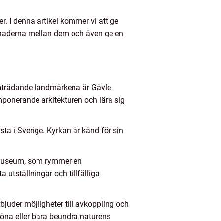
r. I denna artikel kommer vi att ge
illnaderna mellan dem och även ge en
ramträdande landmärkena är Gävle
ponerande arkitekturen och lära sig
a i Sverige. Kyrkan är känd för sin
stmuseum, som rymmer en
utställningar och tillfälliga
bjuder möjligheter till avkoppling och
röna eller bara beundra naturens