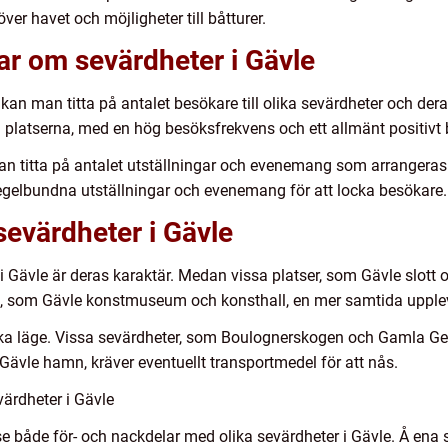
er havet och möjligheter till båtturer.
ar om sevärdheter i Gävle
 kan man titta på antalet besökare till olika sevärdheter och der
platserna, med en hög besöksfrekvens och ett allmänt positivt 
an titta på antalet utställningar och evenemang som arrangeras 
egelbundna utställningar och evenemang för att locka besökare.
sevärdheter i Gävle
 i Gävle är deras karaktär. Medan vissa platser, som Gävle slot
dra, som Gävle konstmuseum och konsthall, en mer samtida upple
ska läge. Vissa sevärdheter, som Boulognerskogen och Gamla Gef
om Gävle hamn, kräver eventuellt transportmedel för att nås.
värdheter i Gävle
e både för- och nackdelar med olika sevärdheter i Gävle. Å ena s