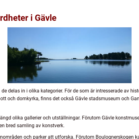
rdheter i Gävle
de delas in i olika kategorier. För de som är intresserade av histo
slott och domkyrka, finns det också Gävle stadsmuseum och Gam
ängd olika gallerier och utställningar. Förutom Gävle konstmuse
en bred samling av konstverk.
rönområden och parker att utforska. Förutom Boulognerskogen k