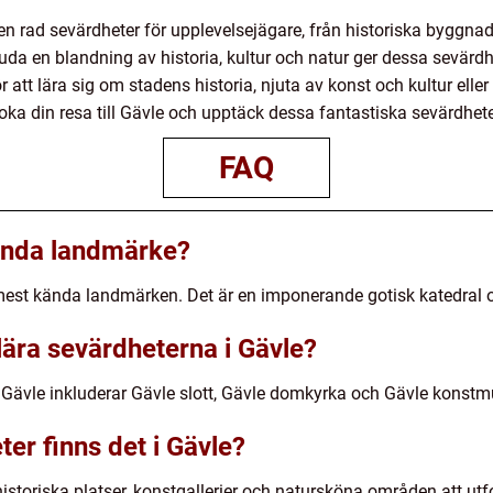
 rad sevärdheter för upplevelsejägare, från historiska byggnad
a en blandning av historia, kultur och natur ger dessa sevärdh
r att lära sig om stadens historia, njuta av konst och kultur eller
boka din resa till Gävle och upptäck dessa fantastiska sevärdhete
FAQ
ända landmärke?
est kända landmärken. Det är en imponerande gotisk katedral oc
lära sevärdheterna i Gävle?
 Gävle inkluderar Gävle slott, Gävle domkyrka och Gävle konst
ter finns det i Gävle?
historiska platser, konstgallerier och natursköna områden att utf