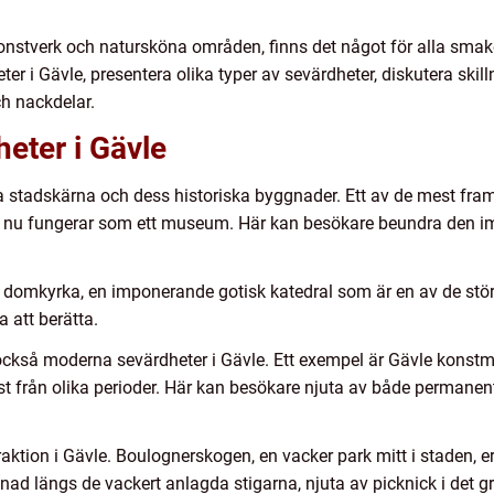
konstverk och natursköna områden, finns det något för alla smake
eter i Gävle, presentera olika typer av sevärdheter, diskutera sk
h nackdelar.
heter i Gävle
la stadskärna och dess historiska byggnader. Ett av de mest f
h nu fungerar som ett museum. Här kan besökare beundra den im
domkyrka, en imponerande gotisk katedral som är en av de störst
a att berätta.
t också moderna sevärdheter i Gävle. Ett exempel är Gävle kon
från olika perioder. Här kan besökare njuta av både permanenta 
tion i Gävle. Boulognerskogen, en vacker park mitt i staden, er
nad längs de vackert anlagda stigarna, njuta av picknick i det g