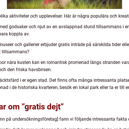
ka aktiviteter och upplevelser. Här är några populära och kreati
 med godsaker och njut av en avslappnad stund tillsammans i en
bara koppla av.
seer och gallerier erbjuder gratis inträde på särskilda tider elle
tt tillsammans?
r nära kusten kan en romantisk promenad längs stranden vara e
ch den friska havsbrisen.
äcktsfärd i er egen stad. Det finns ofta många intressanta plats
d i de historiska kvarteren, besök en lokal park eller ta er till e
r om ”gratis dejt”
mn på undersökningsföretag] fann vi följande intressanta fakta o