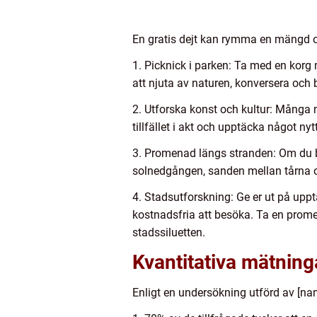
En gratis dejt kan rymma en mängd oli
1. Picknick i parken: Ta med en korg
att njuta av naturen, konversera och 
2. Utforska konst och kultur: Många mu
tillfället i akt och upptäcka något ny
3. Promenad längs stranden: Om du bo
solnedgången, sanden mellan tårna o
4. Stadsutforskning: Ge er ut på uppt
kostnadsfria att besöka. Ta en promena
stadssiluetten.
Kvantitativa mätninga
Enligt en undersökning utförd av [na