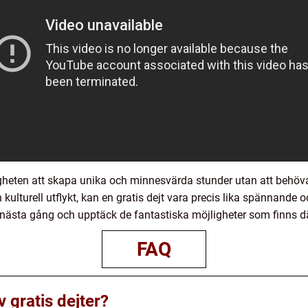
ligheten att skapa unika och minnesvärda stunder utan att behö
n kulturell utflykt, kan en gratis dejt vara precis lika spännande
t nästa gång och upptäck de fantastiska möjligheter som finns d
FAQ
v gratis dejter?