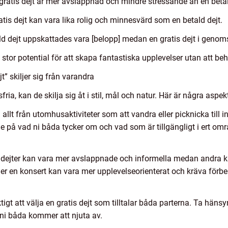
n gratis dejt är mer avslappnad och mindre stressande än en betal
tis dejt kan vara lika rolig och minnesvärd som en betald dejt.
 dejt uppskattades vara [belopp] medan en gratis dejt i genomsn
en stor potential för att skapa fantastiska upplevelser utan att 
t” skiljer sig från varandra
fria, kan de skilja sig åt i stil, mål och natur. Här är några asp
ra allt från utomhusaktiviteter som att vandra eller picknicka ti
e på vad ni båda tycker om och vad som är tillgängligt i ert omr
 dejter kan vara mer avslappnade och informella medan andra 
ler en konsert kan vara mer upplevelseorienterat och kräva förb
gt att välja en gratis dejt som tilltalar båda parterna. Ta hän
m ni båda kommer att njuta av.