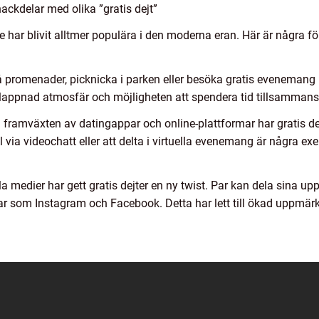
ackdelar med olika ”gratis dejt”
de har blivit alltmer populära i den moderna eran. Här är några f
 på promenader, picknicka i parken eller besöka gratis evenemang 
vslappnad atmosfär och möjligheten att spendera tid tillsammans
Med framväxten av datingappar och online-plattformar har gratis dej
via videochatt eller att delta i virtuella evenemang är några exe
a medier har gett gratis dejter en ny twist. Par kan dela sina u
ar som Instagram och Facebook. Detta har lett till ökad uppmärk