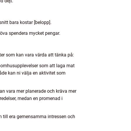
d dejt.
itt bara kostar [belopp].
behöva spendera mycket pengar.
ekter som kan vara värda att tänka på:
ll inomhusupplevelser som att laga mat
åde kan ni välja en aktivitet som
kan vara mer planerade och kräva mer
eredelser, medan en promenad i
syn till era gemensamma intressen och