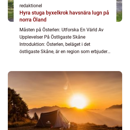
redaktionel
Hyra stuga byxelkrok havsnära lugn på
norra Öland
Måsten på Österlen: Utforska En Värld Av
Upplevelser På Östligaste Skåne
Introduktion: Österlen, beläget i det
östligaste Skåne, är en region som erbjuder
diverse och unika upplevelser för besökare.
Från pittoreska kustbyar till historiska slott
och ...