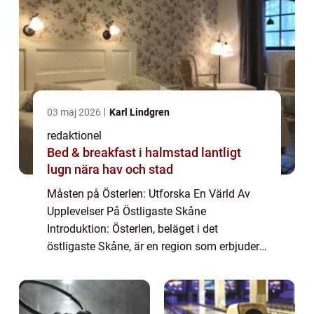
03 maj 2026
Karl Lindgren
redaktionel
Bed & breakfast i halmstad lantligt
lugn nära hav och stad
Måsten på Österlen: Utforska En Värld Av
Upplevelser På Östligaste Skåne
Introduktion: Österlen, beläget i det
östligaste Skåne, är en region som erbjuder
diverse och unika upplevelser för besökare.
Från pittoreska kustbyar till historiska slott
och ...