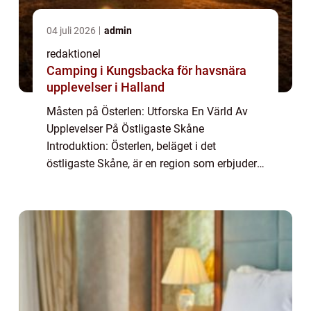
04 juli 2026
admin
redaktionel
Camping i Kungsbacka för havsnära
upplevelser i Halland
Måsten på Österlen: Utforska En Värld Av
Upplevelser På Östligaste Skåne
Introduktion: Österlen, beläget i det
östligaste Skåne, är en region som erbjuder
diverse och unika upplevelser för besökare.
Från pittoreska kustbyar till historiska slott
och ...