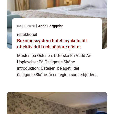
03 juli 2026
Anna Bergqvist
redaktionel
Bokningssystem hotell nyckeln till
effektiv drift och nöjdare gäster
Måsten på Österlen: Utforska En Värld Av
Upplevelser På Östligaste Skåne
Introduktion: Österlen, beläget i det
östligaste Skåne, är en region som erbjuder
diverse och unika upplevelser för besökare.
Från pittoreska kustbyar till historiska slott
och ...