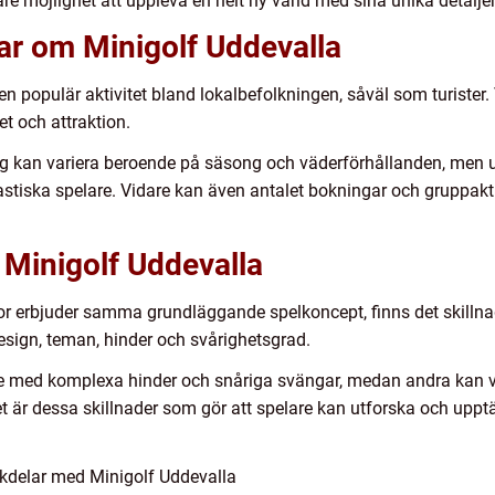
e möjlighet att uppleva en helt ny värld med sina unika detaljer
ar om Minigolf Uddevalla
 en populär aktivitet bland lokalbefolkningen, såväl som turister
et och attraktion.
dag kan variera beroende på säsong och väderförhållanden, me
iastiska spelare. Vidare kan även antalet bokningar och gruppakti
a Minigolf Uddevalla
nor erbjuder samma grundläggande spelkoncept, finns det skill
esign, teman, hinder och svårighetsgrad.
med komplexa hinder och snåriga svängar, medan andra kan var
et är dessa skillnader som gör att spelare kan utforska och upptäc
kdelar med Minigolf Uddevalla