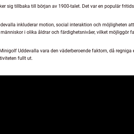
er sig tillbaka till början av 1900-talet. Det var en populär fritid
evalla inkluderar motion, social interaktion och möjligheten att
människor i olika åldrar och färdighetsnivåer, vilket möjliggör f
inigolf Uddevalla vara den väderberoende faktorn, då regniga e
viteten fullt ut.