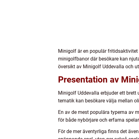
Minigolf är en populär fritidsaktivite
minigolfbanor där besökare kan njuta 
översikt av Minigolf Uddevalla och ut
Presentation av Mini
Minigolf Uddevalla erbjuder ett bret
tematik kan besökare välja mellan oli
En av de mest populära typerna av mi
för både nybörjare och erfarna spelar
För de mer äventyrliga finns det äve