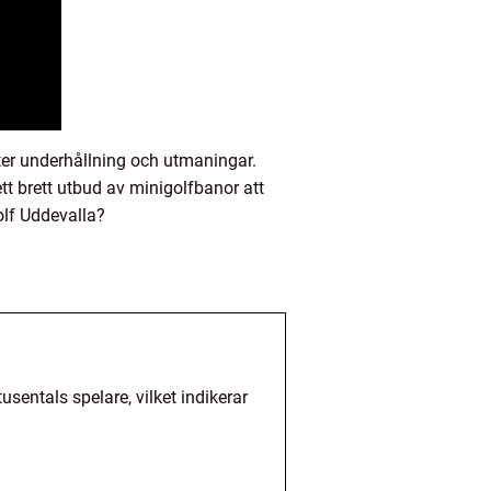
ter underhållning och utmaningar.
ett brett utbud av minigolfbanor att
olf Uddevalla?
sentals spelare, vilket indikerar