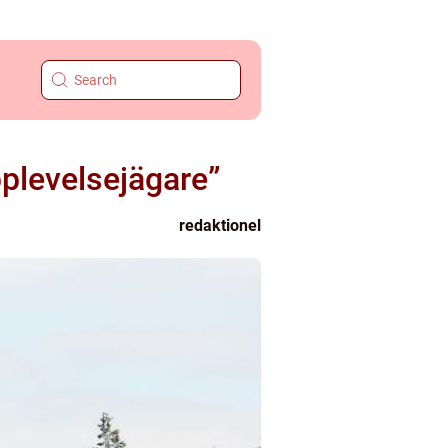
pplevelsejägare”
redaktionel