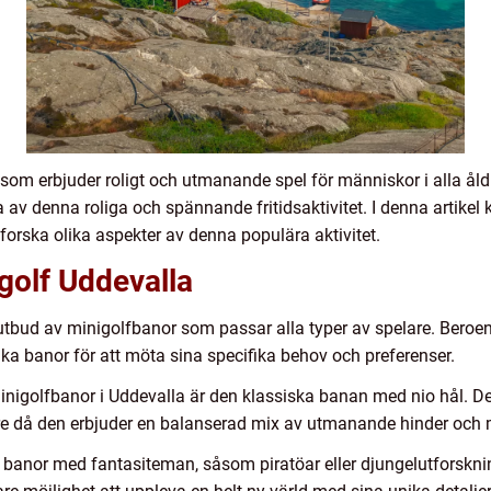
t som erbjuder roligt och utmanande spel för människor i alla åldr
av denna roliga och spännande fritidsaktivitet. I denna artikel
forska olika aspekter av denna populära aktivitet.
golf Uddevalla
t utbud av minigolfbanor som passar alla typer av spelare. Bero
ka banor för att möta sina specifika behov och preferenser.
nigolfbanor i Uddevalla är den klassiska banan med nio hål. De
e då den erbjuder en balanserad mix av utmanande hinder och möj
n banor med fantasiteman, såsom piratöar eller djungelutforskni