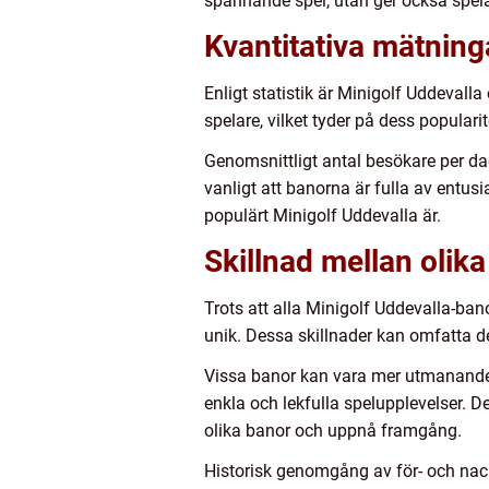
spännande spel, utan ger också spelar
Kvantitativa mätning
Enligt statistik är Minigolf Uddevalla
spelare, vilket tyder på dess popularit
Genomsnittligt antal besökare per 
vanligt att banorna är fulla av entus
populärt Minigolf Uddevalla är.
Skillnad mellan olik
Trots att alla Minigolf Uddevalla-ba
unik. Dessa skillnader kan omfatta d
Vissa banor kan vara mer utmanande 
enkla och lekfulla spelupplevelser. D
olika banor och uppnå framgång.
Historisk genomgång av för- och nac