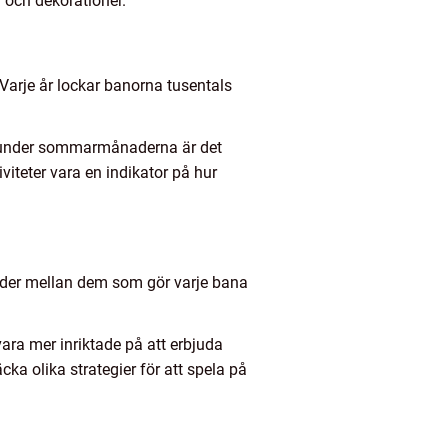
 och dekorationer.
. Varje år lockar banorna tusentals
n under sommarmånaderna är det
viteter vara en indikator på hur
nader mellan dem som gör varje bana
a mer inriktade på att erbjuda
ka olika strategier för att spela på