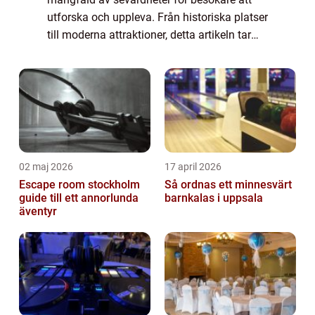
utforska och uppleva. Från historiska platser
till moderna attraktioner, detta artikeln tar
dig med på en resa genom några av de mest
populära sevärdheterna i Göteborg. En ö...
02 maj 2026
17 april 2026
Escape room stockholm
Så ordnas ett minnesvärt
guide till ett annorlunda
barnkalas i uppsala
äventyr