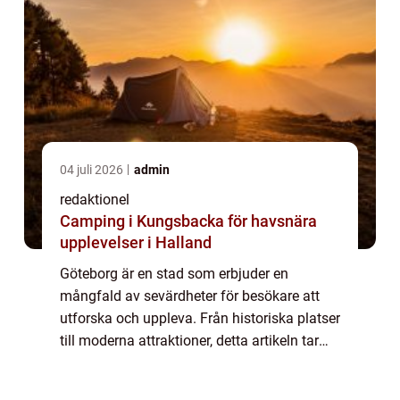
04 juli 2026
admin
redaktionel
Camping i Kungsbacka för havsnära
upplevelser i Halland
Göteborg är en stad som erbjuder en
mångfald av sevärdheter för besökare att
utforska och uppleva. Från historiska platser
till moderna attraktioner, detta artikeln tar
dig med på en resa genom några av de mest
populära sevärdheterna i Göteborg. En ö...