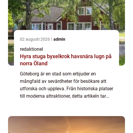
02 augusti 2026
admin
redaktionel
Hyra stuga byxelkrok havsnära lugn på
norra Öland
Göteborg är en stad som erbjuder en
mångfald av sevärdheter för besökare att
utforska och uppleva. Från historiska platser
till moderna attraktioner, detta artikeln tar
dig med på en resa genom några av de mest
populära sevärdheterna i Göteborg. En ö...