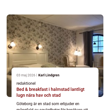
dig med på en resa genom några av de mest
populära sevärdheterna i Göteborg. En ö...
03 maj 2026
Karl Lindgren
redaktionel
Bed & breakfast i halmstad lantligt
lugn nära hav och stad
Göteborg är en stad som erbjuder en
mångfald av sevärdheter för besökare att