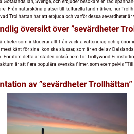
ra Götalands län, Sverige, och erbjuder besökare en rad spännand
re. Från natursköna platser till kulturella landmärken, har Trollh
 vad Trollhättan har att erbjuda och varför dessa sevärdheter är 
ndlig översikt över ”sevärdheter Tro
värdheter som inkluderar allt från vackra vattendrag och grönom
 mest känt för sina ikoniska slussar, som är en del av Dalslands
. Förutom detta är staden också hem för Trollywood Filmstudio,
. Faktum är att flera populära svenska filmer, som exempelvis ”Ti
tation av ”sevärdheter Trollhättan”