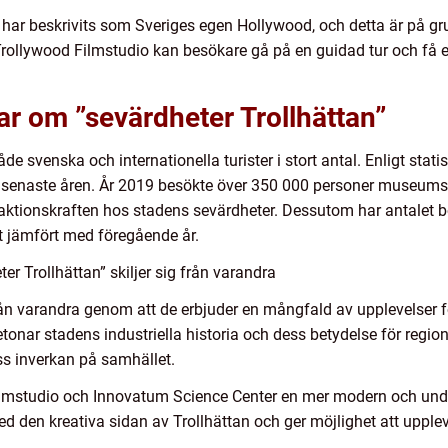
 har beskrivits som Sveriges egen Hollywood, och detta är på gr
å Trollywood Filmstudio kan besökare gå på en guidad tur och få
ar om ”sevärdheter Trollhättan”
e svenska och internationella turister i stort antal. Enligt statis
 senaste åren. År 2019 besökte över 350 000 personer museums-
aktionskraften hos stadens sevärdheter. Dessutom har antalet b
t jämfört med föregående år.
er Trollhättan” skiljer sig från varandra
 från varandra genom att de erbjuder en mångfald av upplevelser 
onar stadens industriella historia och dess betydelse för regio
ss inverkan på samhället.
ilmstudio och Innovatum Science Center en mer modern och unde
 den kreativa sidan av Trollhättan och ger möjlighet att upple