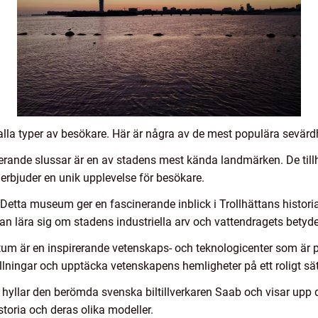
 alla typer av besökare. Här är några av de mest populära sevärd
erande slussar är en av stadens mest kända landmärken. De tillh
rbjuder en unik upplevelse för besökare.
etta museum ger en fascinerande inblick i Trollhättans historia 
kan lära sig om stadens industriella arv och vattendragets betyde
um är en inspirerande vetenskaps- och teknologicenter som är p
ällningar och upptäcka vetenskapens hemligheter på ett roligt sät
llar den berömda svenska biltillverkaren Saab och visar upp d
storia och deras olika modeller.