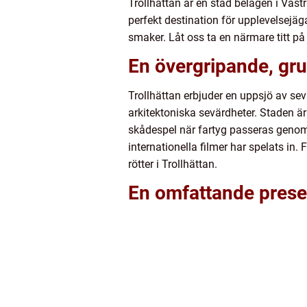
Trollhättan är en stad belägen i Väst
perfekt destination för upplevelsejäga
smaker. Låt oss ta en närmare titt på
En övergripande, gru
Trollhättan erbjuder en uppsjö av se
arkitektoniska sevärdheter. Staden är
skådespel när fartyg passeras genom
internationella filmer har spelats in
rötter i Trollhättan.
En omfattande presen