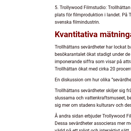
5. Trollywood Filmstudio: Trollhättan
plats för filmproduktion i landet. P
svenska filmindustrin.
Kvantitativa mätning
Trollhättans sevärdheter har lockat båd
besökarantalet ökat stadigt under de
imponerande siffra som visar på attr
Trollhättan ökat med cirka 20 procen
En diskussion om hur olika ”sevärdhet
Trollhättans sevärdheter skiljer sig
slussarna och vattenkraftsmuseet, bet
sig mer om stadens kulturarv och de
Å andra sidan erbjuder Trollywood F
Dessa sevärdheter associeras mer med
värld på ett roligt och interaktivt sätt.