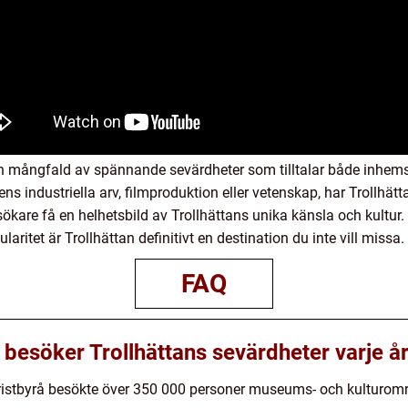
en mångfald av spännande sevärdheter som tilltalar både inhems
ns industriella arv, filmproduktion eller vetenskap, har Trollhät
kare få en helhetsbild av Trollhättans unika känsla och kultur.
ritet är Trollhättan definitivt en destination du inte vill missa.
FAQ
esöker Trollhättans sevärdheter varje å
Turistbyrå besökte över 350 000 personer museums- och kulturomr