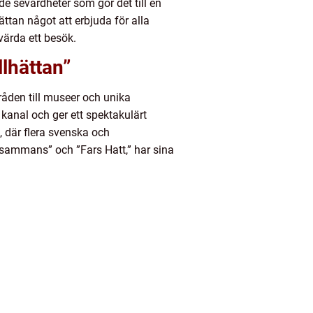
e sevärdheter som gör det till en
ättan något att erbjuda för alla
värda ett besök.
llhättan”
råden till museer och unika
 kanal och ger ett spektakulärt
 där flera svenska och
llsammans” och ”Fars Hatt,” har sina