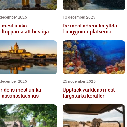
 december 2025
10 december 2025
 mest unika
De mest adrenalinfyllda
älltopparna att bestiga
bungyjump-platserna
 december 2025
25 november 2025
rldens mest unika
Upptäck världens mest
nässansstadshus
färgstarka koraller