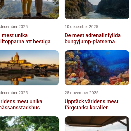
 december 2025
10 december 2025
 mest unika
De mest adrenalinfyllda
älltopparna att bestiga
bungyjump-platserna
 december 2025
25 november 2025
rldens mest unika
Upptäck världens mest
nässansstadshus
färgstarka koraller