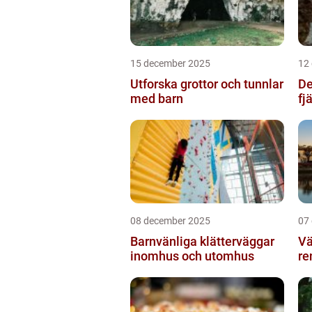
15 december 2025
12
Utforska grottor och tunnlar
De
med barn
fj
08 december 2025
07
Barnvänliga klätterväggar
Vä
inomhus och utomhus
re