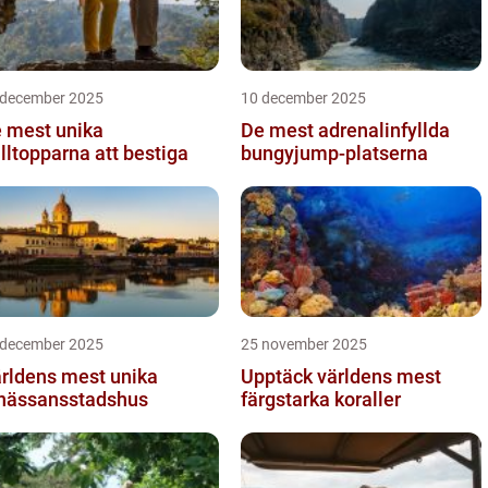
 december 2025
10 december 2025
 mest unika
De mest adrenalinfyllda
älltopparna att bestiga
bungyjump-platserna
 december 2025
25 november 2025
rldens mest unika
Upptäck världens mest
nässansstadshus
färgstarka koraller