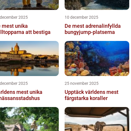
 december 2025
10 december 2025
 mest unika
De mest adrenalinfyllda
älltopparna att bestiga
bungyjump-platserna
 december 2025
25 november 2025
rldens mest unika
Upptäck världens mest
nässansstadshus
färgstarka koraller