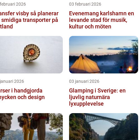
februari 2026
03 februari 2026
sfer visby så planerar
Evenemang karlshamn en
 smidiga transporter på
levande stad för musik,
tland
kultur och möten
januari 2026
03 januari 2026
rser i handgjorda
Glamping i Sverige: en
ycken och design
ljuvlig naturnära
lyxupplevelse